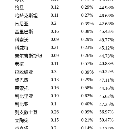
0.12
0.29%
约旦
44.98％
0.11
0.27%
哈萨克斯坦
46.68％
0.2
肯尼亚
0.39％
42.68％
0.16
0.38%
45.43%
基里巴斯
0.09
0.29%
科索沃
48.77％
0.21
0.23%
科威特
45.12％
0.09
0.26%
吉尔吉斯斯坦
44.73％
0.11
0.57%
40.83%
老挝
0.3
60.22%
拉脱维亚
0.39％
0.13
0.29%
黎巴嫩
47.11％
0.16
0.58%
莱索托
44.16％
0.19
0.62%
利比里亚
45.62％
0.1
0.40%
利比亚
47.25％
0.26
0.09%
56.97%
列支敦士登
0.15
0.21%
50.47%
立陶宛
0.2
0.14%
卢森堡
52.37％