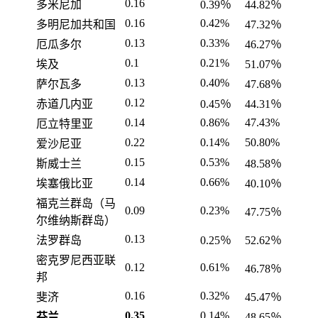
0.16
多米尼加
0.39％
44.82％
0.16
0.42%
多明尼加共和国
47.32％
0.13
0.33%
厄瓜多尔
46.27％
0.1
0.21%
埃及
51.07％
0.13
0.40%
萨尔瓦多
47.68％
0.12
赤道几内亚
0.45％
44.31％
0.14
0.86%
47.43%
厄立特里亚
0.22
0.14%
50.80%
爱沙尼亚
0.15
0.53%
斯威士兰
48.58％
0.14
0.66%
埃塞俄比亚
40.10％
福克兰群岛（马
0.09
0.23%
47.75％
尔维纳斯群岛）
0.13
法罗群岛
0.25％
52.62％
密克罗尼西亚联
0.12
0.61%
46.78％
邦
0.16
0.32%
斐济
45.47％
0.35
0.14%
芬兰
48.65％