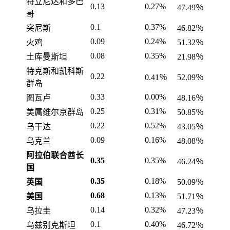
特立尼达和多巴
0.13
0.27%
47.49％
哥
0.1
0.37%
突尼斯
46.82％
0.09
0.24%
火鸡
51.32％
0.08
0.35%
土库曼斯坦
21.98％
特克斯和凯科斯
0.22
0.41％
52.09％
群岛
0.33
0.00%
图瓦卢
48.16％
0.25
0.31%
美属维尔京群岛
50.85％
0.22
0.52%
乌干达
43.05％
0.09
0.16%
乌克兰
48.08％
阿拉伯联合酋长
0.35
0.35%
46.24％
国
0.35
0.18%
英国
50.09％
0.68
0.13%
美国
51.71％
0.14
0.32%
乌拉圭
47.23％
0.1
0.40%
乌兹别克斯坦
46.72％