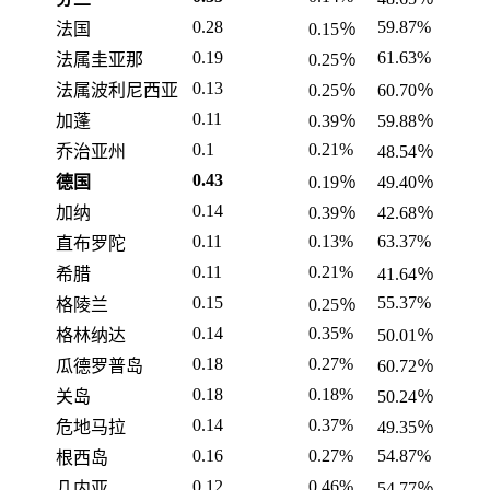
0.28
59.87%
法国
0.15％
0.19
61.63%
法属圭亚那
0.25％
0.13
法属波利尼西亚
0.25％
60.70％
0.11
加蓬
0.39％
59.88％
0.1
0.21%
乔治亚州
48.54％
0.43
德国
0.19％
49.40％
0.14
加纳
0.39％
42.68％
0.11
0.13%
63.37%
直布罗陀
0.11
0.21%
希腊
41.64％
0.15
55.37%
格陵兰
0.25％
0.14
0.35%
格林纳达
50.01％
0.18
0.27%
瓜德罗普岛
60.72％
0.18
0.18%
关岛
50.24％
0.14
0.37%
危地马拉
49.35％
0.16
0.27%
54.87%
根西岛
0.12
0.46%
几内亚
54.77％