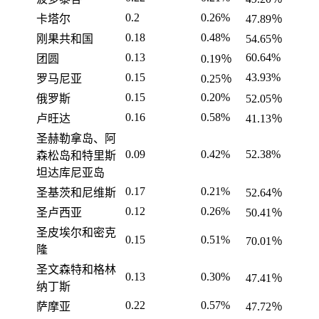
0.2
0.26%
卡塔尔
47.89％
0.18
0.48%
刚果共和国
54.65％
0.13
60.64%
团圆
0.19％
0.15
43.93%
罗马尼亚
0.25％
0.15
0.20%
俄罗斯
52.05％
0.16
0.58%
卢旺达
41.13％
圣赫勒拿岛、阿
0.09
0.42%
52.38%
森松岛和特里斯
坦达库尼亚岛
0.17
0.21%
圣基茨和尼维斯
52.64％
0.12
0.26%
圣卢西亚
50.41％
圣皮埃尔和密克
0.15
0.51%
70.01％
隆
圣文森特和格林
0.13
0.30%
47.41％
纳丁斯
0.22
0.57%
萨摩亚
47.72％