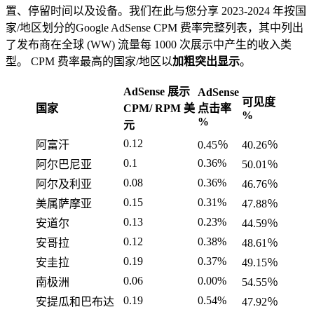
置、停留时间以及设备。我们在此与您分享 2023-2024 年按国
家/地区划分的Google AdSense CPM 费率完整列表，其中列出
了发布商在全球 (WW) 流量每 1000 次展示中产生的收入类
型。 CPM 费率最高的国家/地区以
加粗突出显示
。
AdSense 展示
AdSense
可见度
国家
CPM/ RPM 美
点击率
%
%
元
0.12
阿富汗
0.45％
40.26％
0.1
0.36%
阿尔巴尼亚
50.01％
0.08
0.36%
阿尔及利亚
46.76％
0.15
0.31%
美属萨摩亚
47.88％
0.13
0.23%
安道尔
44.59％
0.12
0.38%
安哥拉
48.61％
0.19
0.37%
安圭拉
49.15％
0.06
0.00%
南极洲
54.55％
0.19
0.54%
安提瓜和巴布达
47.92％