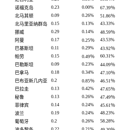
0.23
0.00%
诺福克岛
67.39％
0.09
0.26%
北马其顿
51.86％
0.15
0.13%
43.33%
北马里亚纳群岛
0.29
0.14%
挪威
48.59％
0.17
43.53%
阿曼
0.25％
0.11
0.29%
巴基斯坦
43.92％
0.15
60.31%
帕劳
0.49％
0.09
0.23%
巴勒斯坦
44.09％
0.18
0.34%
巴拿马
47.10％
0.2
巴布亚新几内亚
0.85％
46.51％
0.13
0.42%
巴拉圭
47.65％
0.13
0.26%
秘鲁
47.49％
0.14
0.24%
菲律宾
45.61％
0.19
0.24%
48.23%
波兰
0.2
0.26%
58.28%
葡萄牙
0.22
0.21%
波多黎各
49.20％