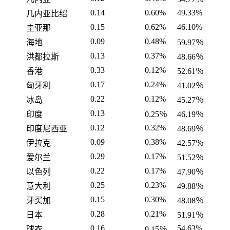
0.14
0.60%
49.33%
几内亚比绍
0.15
0.62%
46.10%
圭亚那
0.09
0.48%
海地
59.97％
0.13
0.37%
洪都拉斯
48.66％
0.33
0.12%
香港
52.61％
0.17
0.24%
匈牙利
41.02％
0.22
0.12%
冰岛
45.27％
0.13
印度
0.25％
46.19％
0.12
0.32%
印度尼西亚
48.69％
0.09
0.38%
伊拉克
42.57％
0.29
0.17%
爱尔兰
51.52％
0.22
0.17%
以色列
47.90％
0.25
0.23%
意大利
49.88％
0.15
0.30%
牙买加
48.08％
0.28
0.21%
日本
51.91％
0.16
54.63%
球衣
0.15％