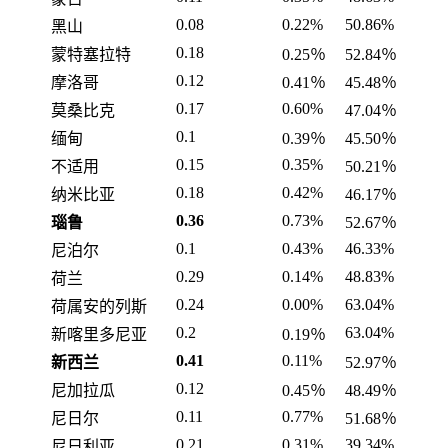
0.08
0.22%
50.86%
黑山
0.18
蒙特塞拉特
0.25％
52.84％
0.12
摩洛哥
0.41％
45.48％
0.17
0.60%
莫桑比克
47.04％
0.1
缅甸
0.39％
45.50％
0.15
0.35%
不适用
50.21％
0.18
0.42%
纳米比亚
46.17％
0.36
0.73%
瑙鲁
52.67％
0.1
0.43%
46.33%
尼泊尔
0.29
0.14%
48.83%
荷兰
0.24
0.00%
63.04%
荷属安的列斯
0.2
63.04%
新喀里多尼亚
0.19％
0.41
0.11%
新西兰
52.97％
0.12
尼加拉瓜
0.45％
48.49％
0.11
0.77%
尼日尔
51.68％
0.21
0.31%
39.34%
尼日利亚