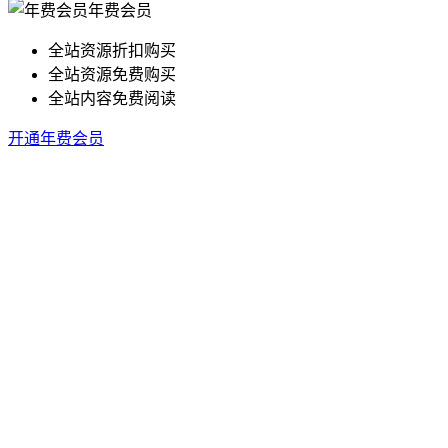
年费会员
全站资源折扣购买
全站资源免费购买
全站内容免费阅读
开通年费会员