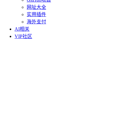
网址大全
实用插件
海外支付
AI相关
VIP社区