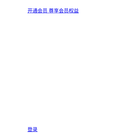
开通会员 尊享会员权益
登录