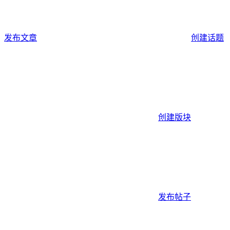
发布文章
创建话题
创建版块
发布帖子