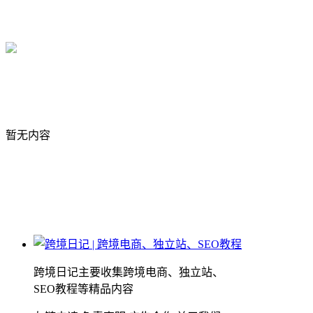
暂无内容
跨境日记主要收集跨境电商、独立站、
SEO教程等精品内容