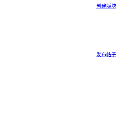
创建版块
发布帖子