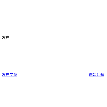
发布
发布文章
创建话题