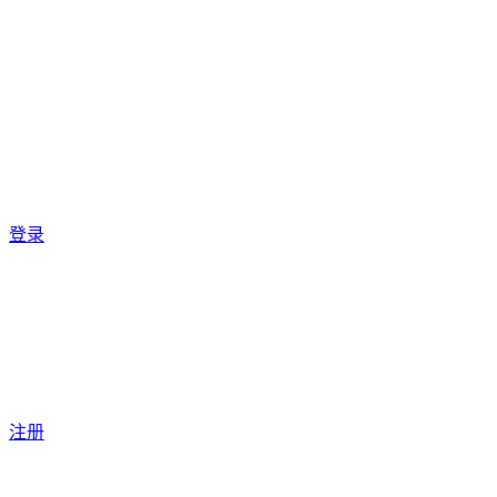
登录
注册