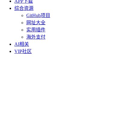
APP下载
综合资源
GitHub项目
网址大全
实用插件
海外支付
AI相关
VIP社区